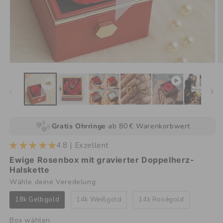
Gratis Ohrringe
ab 80 € Warenkorbwert
4.8 | Exzellent
Ewige Rosenbox mit gravierter Doppelherz-
Halskette
Wähle deine Veredelung
Wähle deine Veredelung
18k Gelbgold
14k Weißgold
14k Roségold
Box wählen
Box wählen