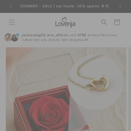
Direkt
zum
n ☀️🌴
☎︎ 24/7 Live-Support
Inhalt
Warenkorb
janineubig03, mia_official
und
4786
andere Personen
haben bei uns dieses Jahr eingekauft
oduktinformationen
ringen