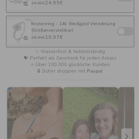
Normaler
Verkaufspreis
24,95€
34,95€
Preis
Knotenring - 14k Weißgold Veredelung
(Größenverstellbar)
Normaler
Verkaufspreis
19,97€
28,90€
Preis
✨ Wasserfest & farbbeständig
💝 Perfekt als Geschenk für jeden Anlass
⭐ Über 100.000 glückliche Kunden
🔒 Sicher shoppen mit
Paypal