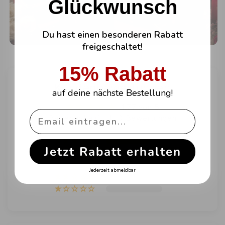
Glückwunsch
Du hast einen besonderen Rabatt
freigeschaltet!
15% Rabatt
Kundenbewertungen
auf deine nächste Bestellung!
4.77 von 5
Basierend auf 1.110 Bewertungen
Jetzt Rabatt erhalten
Jederzeit abmeldbar