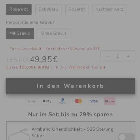
Rosenrot
Babyblau
Rosérot
Nachtschwarz
Personalisierte Gravur
Personalisierte Gravur
Mit Gravur
Ohne Gravur
Fast ausverkauft - Kostenloser Versand ab 35€
49,95€
Verringere
Erhö
165,00€
Normaler
Verkaufspreis
die
die
Spare
115,05€
(69%)
- In 3-5 Werktagen bei dir
Preis
Menge
Men
für
für
Ewige
Ewig
In den Warenkorb
Rosenbox
Ros
mit
mit
gravierter
gravi
Doppelherz-
Dopp
Nur im Set: bis zu 29% sparen
Halskette
Hals
Armband Unendlichkeit - 925 Sterling
Silber