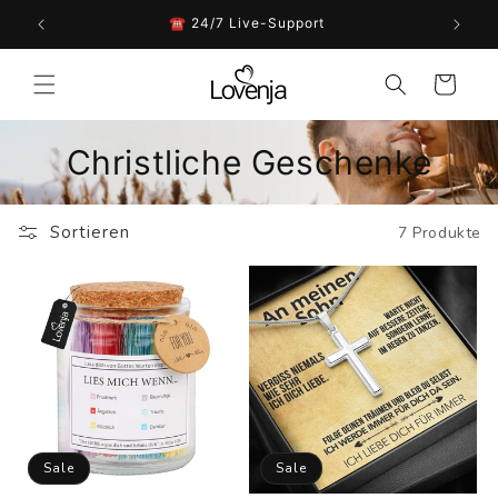
Direkt
zum
n ☀️🌴
☎︎ 24/7 Live-Support
Inhalt
Warenkorb
Christliche Geschenke
Sortieren
7 Produkte
Sale
Sale