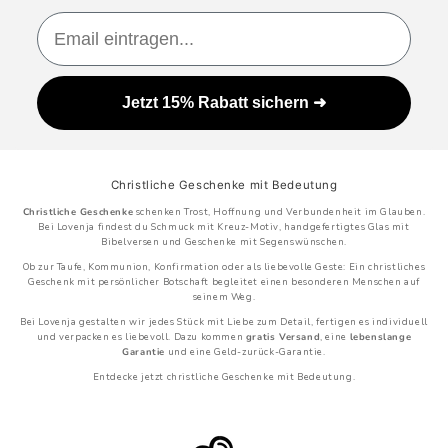
Email
Jetzt 15% Rabatt sichern ➜
Christliche Geschenke mit Bedeutung
Christliche Geschenke
schenken Trost, Hoffnung und Verbundenheit im Glauben.
Bei Lovenja findest du Schmuck mit Kreuz-Motiv, handgefertigtes Glas mit
Bibelversen und Geschenke mit Segenswünschen.
Ob zur Taufe, Kommunion, Konfirmation oder als liebevolle Geste: Ein christliches
Geschenk mit persönlicher Botschaft begleitet einen besonderen Menschen auf
seinem Weg.
Bei Lovenja gestalten wir jedes Stück mit Liebe zum Detail, fertigen es individuell
und verpacken es liebevoll. Dazu kommen
gratis Versand
, eine
lebenslange
Garantie
und eine Geld-zurück-Garantie.
Entdecke jetzt christliche Geschenke mit Bedeutung.