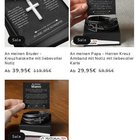
Sale
Sale
An meinen Bruder -
An meinen Papa - Herren Kreuz
Kreuzhalskette mit liebevoller
Armband mit Notiz mit liebevoller
Notiz
Karte
Normaler
Verkaufspreis
39,95€
Normaler
Verkaufspreis
29,95€
119,95€
59,95€
Ab
Ab
Preis
Preis
Sale