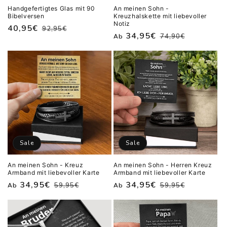
Handgefertigtes Glas mit 90
An meinen Sohn -
Bibelversen
Kreuzhalskette mit liebevoller
Notiz
Normaler
Verkaufspreis
40,95€
92,95€
Normaler
Verkaufspreis
34,95€
74,90€
Ab
Preis
Preis
Sale
Sale
An meinen Sohn - Kreuz
An meinen Sohn - Herren Kreuz
Armband mit liebevoller Karte
Armband mit liebevoller Karte
Normaler
Verkaufspreis
34,95€
Normaler
Verkaufspreis
34,95€
59,95€
59,95€
Ab
Ab
Preis
Preis