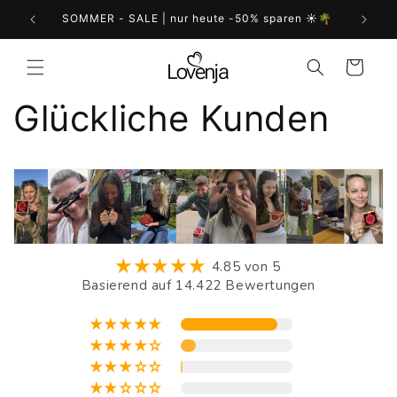
Direkt
zum
n ☀️🌴
☎︎ 24/7 Live-Support
Inhalt
Warenkorb
Glückliche Kunden
4.85 von 5
Basierend auf 14.422 Bewertungen