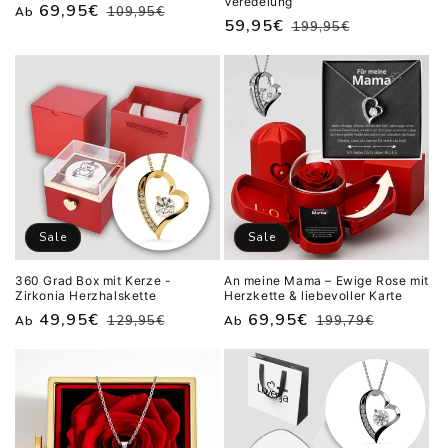
Veredelung
Normaler
Verkaufspreis
69,95€
109,95€
Ab
Normaler
Verkaufspreis
59,95€
199,95€
Preis
Preis
Sale
Sale
360 Grad Box mit Kerze -
An meine Mama – Ewige Rose mit
Zirkonia Herzhalskette
Herzkette & liebevoller Karte
Normaler
Verkaufspreis
49,95€
Normaler
Verkaufspreis
69,95€
129,95€
199,79€
Ab
Ab
Preis
Preis