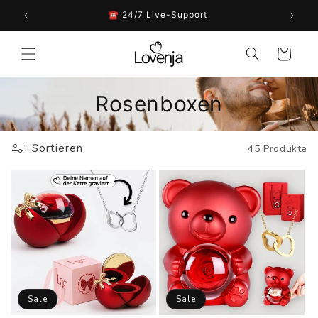
Direkt
zum
n ☀️🌴
☎︎ 24/7 Live-Support
Inhalt
Warenkorb
Rosenboxen
Sortieren
45 Produkte
Sale
Sale