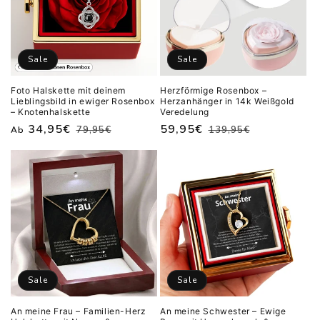
Sale
Sale
Foto Halskette mit deinem
Herzförmige Rosenbox –
Lieblingsbild in ewiger Rosenbox
Herzanhänger in 14k Weißgold
– Knotenhalskette
Veredelung
Normaler
Verkaufspreis
34,95€
Normaler
Verkaufspreis
59,95€
79,95€
139,95€
Ab
Preis
Preis
Sale
Sale
An meine Frau – Familien-Herz
An meine Schwester – Ewige