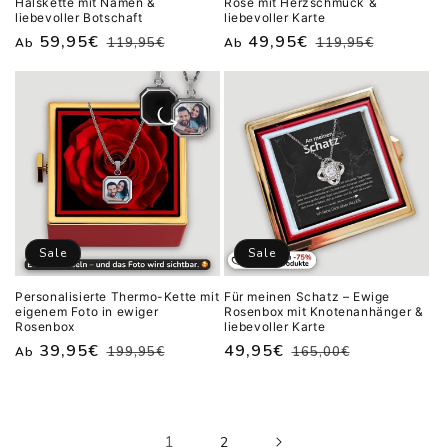
Halskette mit Namen &
Rose mit Herzschmuck &
liebevoller Botschaft
liebevoller Karte
Normaler
Verkaufspreis
59,95€
Normaler
Verkaufspreis
49,95€
119,95€
119,95€
Ab
Ab
Preis
Preis
Sale
Sale
Personalisierte Thermo-Kette mit
Für meinen Schatz – Ewige
eigenem Foto in ewiger
Rosenbox mit Knotenanhänger &
Rosenbox
liebevoller Karte
Normaler
Verkaufspreis
39,95€
Normaler
Verkaufspreis
49,95€
199,95€
165,00€
Ab
Preis
Preis
1
2