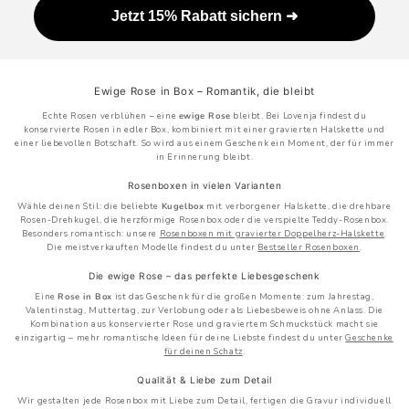
Jetzt 15% Rabatt sichern ➜
Ewige Rose in Box – Romantik, die bleibt
Echte Rosen verblühen – eine
ewige Rose
bleibt. Bei Lovenja findest du
konservierte Rosen in edler Box, kombiniert mit einer gravierten Halskette und
einer liebevollen Botschaft. So wird aus einem Geschenk ein Moment, der für immer
in Erinnerung bleibt.
Rosenboxen in vielen Varianten
Wähle deinen Stil: die beliebte
Kugelbox
mit verborgener Halskette, die drehbare
Rosen-Drehkugel, die herzförmige Rosenbox oder die verspielte Teddy-Rosenbox.
Besonders romantisch: unsere
Rosenboxen mit gravierter Doppelherz-Halskette
.
Die meistverkauften Modelle findest du unter
Bestseller Rosenboxen
.
Die ewige Rose – das perfekte Liebesgeschenk
Eine
Rose in Box
ist das Geschenk für die großen Momente: zum Jahrestag,
Valentinstag, Muttertag, zur Verlobung oder als Liebesbeweis ohne Anlass. Die
Kombination aus konservierter Rose und graviertem Schmuckstück macht sie
einzigartig – mehr romantische Ideen für deine Liebste findest du unter
Geschenke
für deinen Schatz
.
Qualität & Liebe zum Detail
Wir gestalten jede Rosenbox mit Liebe zum Detail, fertigen die Gravur individuell