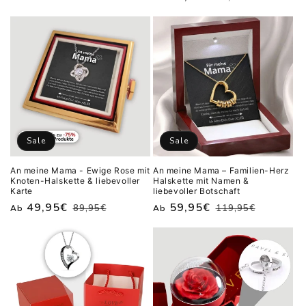
Preis
Preis
Sale
Sale
An meine Mama - Ewige Rose mit
An meine Mama – Familien-Herz
Knoten-Halskette & liebevoller
Halskette mit Namen &
Karte
liebevoller Botschaft
Normaler
Verkaufspreis
49,95€
Normaler
Verkaufspreis
59,95€
89,95€
119,95€
Ab
Ab
Preis
Preis