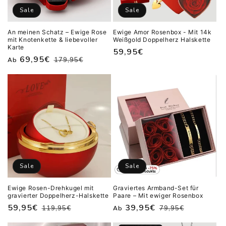
Sale
Sale
An meinen Schatz – Ewige Rose
Ewige Amor Rosenbox - Mit 14k
mit Knotenkette & liebevoller
Weißgold Doppelherz Halskette
Karte
Verkaufspreis
59,95€
Normaler
Verkaufspreis
69,95€
179,95€
Ab
Preis
Sale
Sale
Ewige Rosen-Drehkugel mit
Graviertes Armband-Set für
gravierter Doppelherz-Halskette
Paare – Mit ewiger Rosenbox
Normaler
Verkaufspreis
59,95€
Normaler
Verkaufspreis
39,95€
119,95€
79,95€
Ab
Preis
Preis