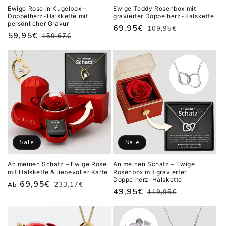
Ewige Rose in Kugelbox –
Ewige Teddy Rosenbox mit
Doppelherz-Halskette mit
gravierter Doppelherz-Halskette
persönlicher Gravur
Normaler
Verkaufspreis
69,95€
109,95€
Normaler
Verkaufspreis
59,95€
159,67€
Preis
Preis
Sale
Sale
An meinen Schatz – Ewige Rose
An meinen Schatz – Ewige
mit Halskette & liebevoller Karte
Rosenbox mit gravierter
Doppelherz-Halskette
Normaler
Verkaufspreis
69,95€
233,17€
Ab
Normaler
Verkaufspreis
49,95€
119,95€
Preis
Preis