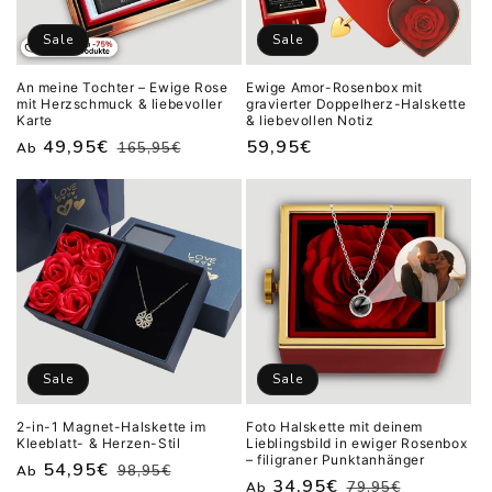
Sale
Sale
An meine Tochter – Ewige Rose
Ewige Amor-Rosenbox mit
mit Herzschmuck & liebevoller
gravierter Doppelherz-Halskette
Karte
& liebevollen Notiz
Normaler
Verkaufspreis
49,95€
Verkaufspreis
59,95€
165,95€
Ab
Preis
Sale
Sale
2-in-1 Magnet-Halskette im
Foto Halskette mit deinem
Kleeblatt- & Herzen-Stil
Lieblingsbild in ewiger Rosenbox
– filigraner Punktanhänger
Normaler
Verkaufspreis
54,95€
98,95€
Ab
Normaler
Verkaufspreis
34,95€
79,95€
Ab