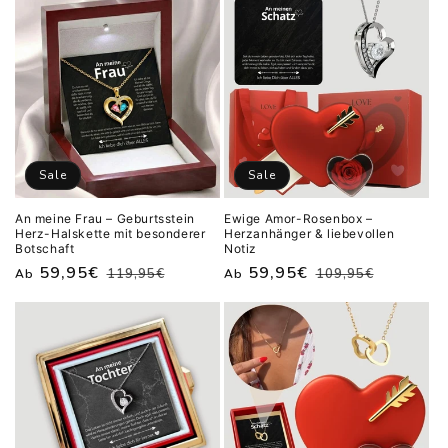
Sale
Sale
An meine Frau – Geburtsstein
Ewige Amor-Rosenbox –
Herz-Halskette mit besonderer
Herzanhänger & liebevollen
Botschaft
Notiz
Normaler
Verkaufspreis
59,95€
Normaler
Verkaufspreis
59,95€
119,95€
109,95€
Ab
Ab
Preis
Preis