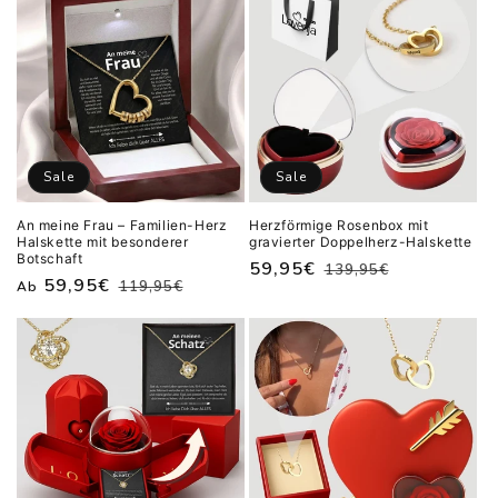
Sale
Sale
An meine Frau – Familien-Herz
Herzförmige Rosenbox mit
Halskette mit besonderer
gravierter Doppelherz-Halskette
Botschaft
Normaler
Verkaufspreis
59,95€
139,95€
Normaler
Verkaufspreis
59,95€
119,95€
Ab
Preis
Preis