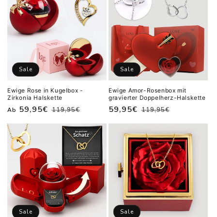
Sale
Sale
Ewige Rose in Kugelbox -
Ewige Amor-Rosenbox mit
Zirkonia Halskette
gravierter Doppelherz-Halskette
Normaler
Verkaufspreis
59,95€
Normaler
Verkaufspreis
59,95€
119,95€
119,95€
Ab
Preis
Preis
Sale
Sale