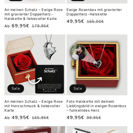
An meinen Schatz – Ewige Rose
Ewige Rosenbox mit gravierter
mit gravierter Doppelherz-
Doppelherz-Halskette
Halskette & liebevoller Karte
Normaler
Verkaufspreis
49,95€
165,00€
Normaler
Verkaufspreis
69,95€
179,95€
Ab
Preis
Preis
Sale
Sale
An meinen Schatz – Ewige Rose
Foto Halskette mit deinem
mit Herzschmuck & liebevoller
Lieblingsbild in ewiger Rosenbox
Karte
– funkelndes Herz
Normaler
Verkaufspreis
49,95€
Normaler
Verkaufspreis
49,95€
165,95€
99,95€
Ab
Preis
Preis